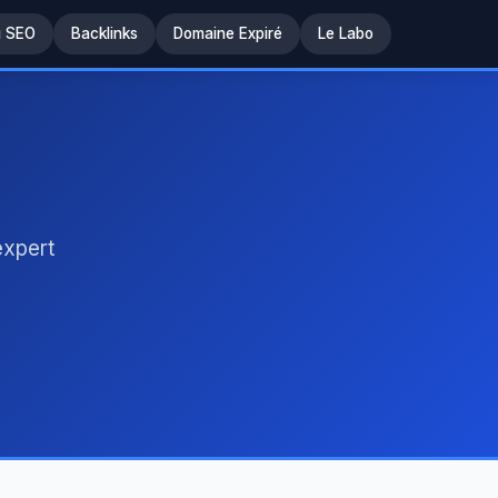
u SEO
Backlinks
Domaine Expiré
Le Labo
expert