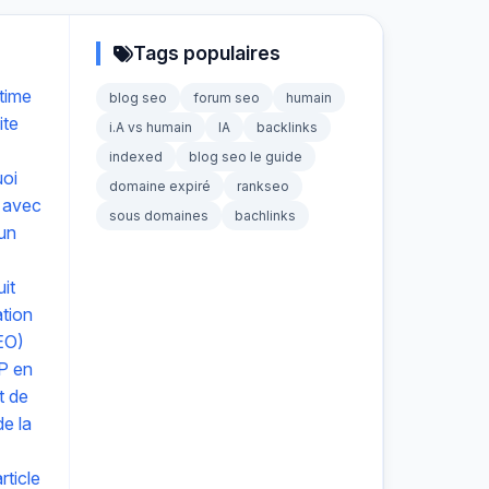
Tags populaires
time
blog seo
forum seo
humain
ite
i.A vs humain
IA
backlinks
indexed
blog seo le guide
uoi
domaine expiré
rankseo
 avec
sous domaines
bachlinks
 un
it
ation
EO)
P en
t de
e la
ticle