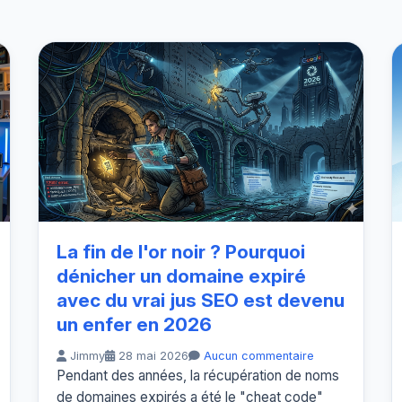
La fin de l'or noir ? Pourquoi
dénicher un domaine expiré
avec du vrai jus SEO est devenu
un enfer en 2026
Jimmy
28 mai 2026
Aucun commentaire
Pendant des années, la récupération de noms
de domaines expirés a été le "cheat code"