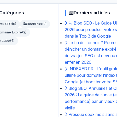
Catégories
Derniers articles
🚀 Blog SEO : Le Guide Ul
ctu SEO
(6)
Backlinks
(2)
2026 pour propulser votre s
omaine Expiré
(2)
dans le Top 3 de Google
e Labo
(4)
La fin de l'or noir ? Pourq
dénicher un domaine expiré
du vrai jus SEO est devenu
enfer en 2026
INDEXED.FR : L'outil gratu
ultime pour dompter l'index
Google (et booster votre S
Blog SEO, Annuaires et C
2026 : Le guide de survie (e
performance) par un vieux d
vieille
Presque deux mois sans ar