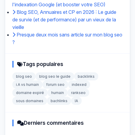
l'indexation Google (et booster votre SEO)
Blog SEO, Annuaires et CP en 2026 : Le guide
de survie (et de performance) par un vieux de la
vieille
Presque deux mois sans article sur mon blog seo
?
Tags populaires
blog seo
blog seo le guide
backlinks
i.A vs humain
forum seo
indexed
domaine expiré
humain
rankseo
sous domaines
bachlinks
IA
Derniers commentaires