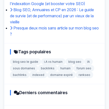
l'indexation Google (et booster votre SEO)
Blog SEO, Annuaires et CP en 2026 : Le guide
de survie (et de performance) par un vieux de la
vieille
Presque deux mois sans article sur mon blog seo
?
Tags populaires
blog seo le guide
i.A vs humain
blog seo
IA
sous domaines
backlinks
humain
forum seo
bachlinks
indexed
domaine expiré
rankseo
Derniers commentaires