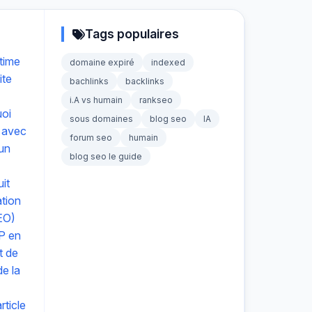
Tags populaires
time
domaine expiré
indexed
ite
bachlinks
backlinks
i.A vs humain
rankseo
uoi
sous domaines
blog seo
IA
 avec
forum seo
humain
 un
blog seo le guide
it
ation
EO)
P en
t de
e la
ticle