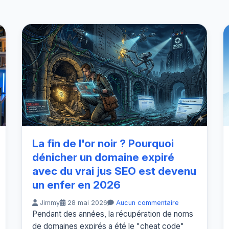
La fin de l'or noir ? Pourquoi
dénicher un domaine expiré
avec du vrai jus SEO est devenu
un enfer en 2026
Jimmy
28 mai 2026
Aucun commentaire
Pendant des années, la récupération de noms
de domaines expirés a été le "cheat code"