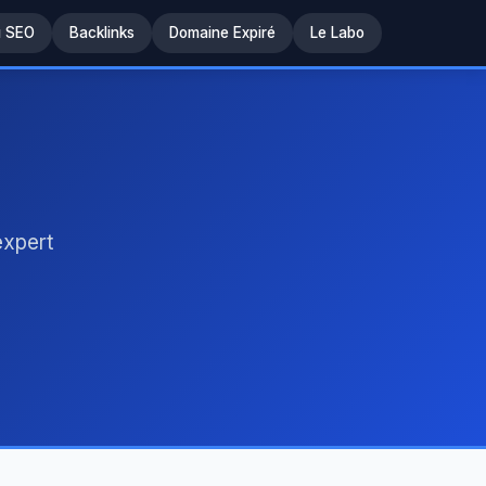
u SEO
Backlinks
Domaine Expiré
Le Labo
expert