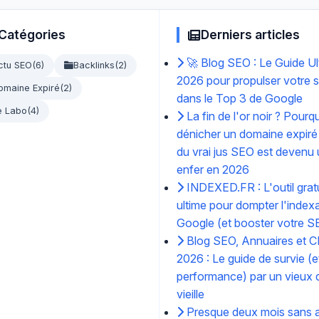
Catégories
Derniers articles
🚀 Blog SEO : Le Guide Ul
ctu SEO
(6)
Backlinks
(2)
2026 pour propulser votre s
omaine Expiré
(2)
dans le Top 3 de Google
e Labo
(4)
La fin de l'or noir ? Pourq
dénicher un domaine expiré
du vrai jus SEO est devenu
enfer en 2026
INDEXED.FR : L'outil gratu
ultime pour dompter l'index
Google (et booster votre S
Blog SEO, Annuaires et C
2026 : Le guide de survie (e
performance) par un vieux d
vieille
Presque deux mois sans ar