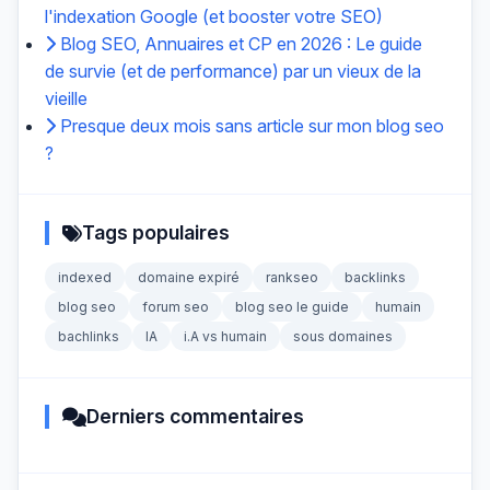
l'indexation Google (et booster votre SEO)
Blog SEO, Annuaires et CP en 2026 : Le guide
de survie (et de performance) par un vieux de la
vieille
Presque deux mois sans article sur mon blog seo
?
Tags populaires
indexed
domaine expiré
rankseo
backlinks
blog seo
forum seo
blog seo le guide
humain
bachlinks
IA
i.A vs humain
sous domaines
Derniers commentaires