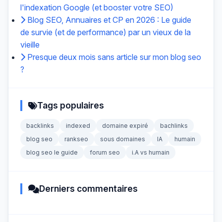
l'indexation Google (et booster votre SEO)
Blog SEO, Annuaires et CP en 2026 : Le guide
de survie (et de performance) par un vieux de la
vieille
Presque deux mois sans article sur mon blog seo
?
Tags populaires
backlinks
indexed
domaine expiré
bachlinks
blog seo
rankseo
sous domaines
IA
humain
blog seo le guide
forum seo
i.A vs humain
Derniers commentaires