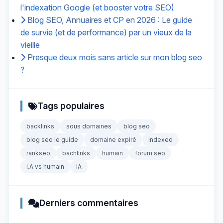
l'indexation Google (et booster votre SEO)
Blog SEO, Annuaires et CP en 2026 : Le guide
de survie (et de performance) par un vieux de la
vieille
Presque deux mois sans article sur mon blog seo
?
Tags populaires
backlinks
sous domaines
blog seo
blog seo le guide
domaine expiré
indexed
rankseo
bachlinks
humain
forum seo
i.A vs humain
IA
Derniers commentaires