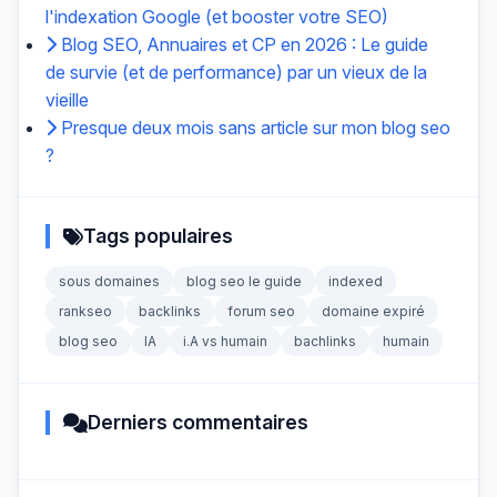
l'indexation Google (et booster votre SEO)
Blog SEO, Annuaires et CP en 2026 : Le guide
de survie (et de performance) par un vieux de la
vieille
Presque deux mois sans article sur mon blog seo
?
Tags populaires
sous domaines
blog seo le guide
indexed
rankseo
backlinks
forum seo
domaine expiré
blog seo
IA
i.A vs humain
bachlinks
humain
Derniers commentaires