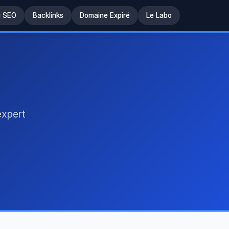
u SEO
Backlinks
Domaine Expiré
Le Labo
expert