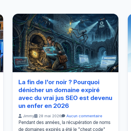
La fin de l'or noir ? Pourquoi
dénicher un domaine expiré
avec du vrai jus SEO est devenu
un enfer en 2026
Jimmy
28 mai 2026
Aucun commentaire
Pendant des années, la récupération de noms
de domaines expirés a été le "cheat code"