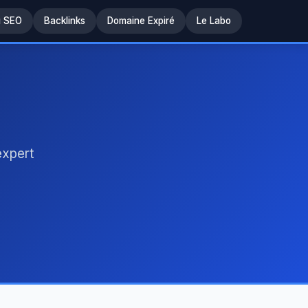
u SEO
Backlinks
Domaine Expiré
Le Labo
expert