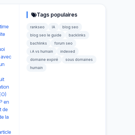
Tags populaires
time
rankseo
IA
blog seo
ite
blog seo le guide
backlinks
bachlinks
forum seo
uoi
i.A vs humain
indexed
 avec
domaine expiré
sous domaines
 un
humain
it
ation
EO)
P en
t de
e la
ticle