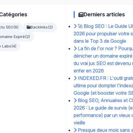
Catégories
Derniers articles
🚀 Blog SEO : Le Guide Ul
ctu SEO
(6)
Backlinks
(2)
2026 pour propulser votre s
omaine Expiré
(2)
dans le Top 3 de Google
e Labo
(4)
La fin de l'or noir ? Pourq
dénicher un domaine expiré
du vrai jus SEO est devenu
enfer en 2026
INDEXED.FR : L'outil gratu
ultime pour dompter l'index
Google (et booster votre S
Blog SEO, Annuaires et C
2026 : Le guide de survie (e
performance) par un vieux d
vieille
Presque deux mois sans ar