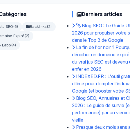
Catégories
Derniers articles
🚀 Blog SEO : Le Guide Ul
ctu SEO
(6)
Backlinks
(2)
2026 pour propulser votre s
omaine Expiré
(2)
dans le Top 3 de Google
e Labo
(4)
La fin de l'or noir ? Pourq
dénicher un domaine expiré
du vrai jus SEO est devenu
enfer en 2026
INDEXED.FR : L'outil gratu
ultime pour dompter l'index
Google (et booster votre S
Blog SEO, Annuaires et C
2026 : Le guide de survie (e
performance) par un vieux d
vieille
Presque deux mois sans ar