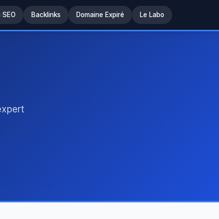
u SEO
Backlinks
Domaine Expiré
Le Labo
expert