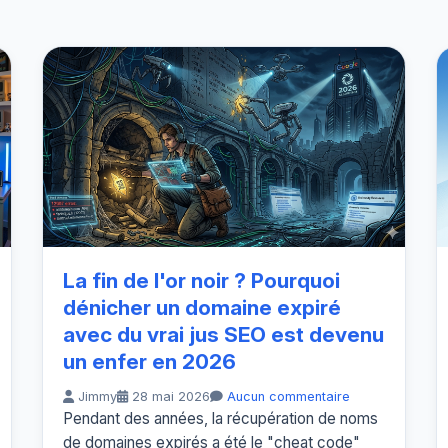
La fin de l'or noir ? Pourquoi
dénicher un domaine expiré
avec du vrai jus SEO est devenu
un enfer en 2026
Jimmy
28 mai 2026
Aucun commentaire
Pendant des années, la récupération de noms
de domaines expirés a été le "cheat code"