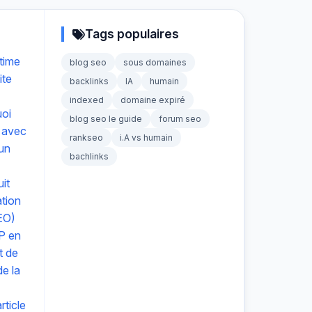
Tags populaires
time
blog seo
sous domaines
ite
backlinks
IA
humain
indexed
domaine expiré
uoi
blog seo le guide
forum seo
 avec
rankseo
i.A vs humain
 un
bachlinks
it
ation
EO)
P en
t de
e la
ticle