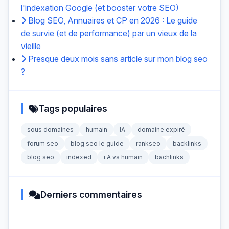
l'indexation Google (et booster votre SEO)
Blog SEO, Annuaires et CP en 2026 : Le guide
de survie (et de performance) par un vieux de la
vieille
Presque deux mois sans article sur mon blog seo
?
Tags populaires
sous domaines
humain
IA
domaine expiré
forum seo
blog seo le guide
rankseo
backlinks
blog seo
indexed
i.A vs humain
bachlinks
Derniers commentaires