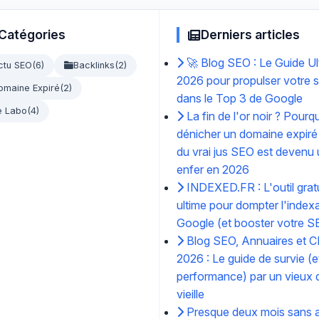
Catégories
Derniers articles
🚀 Blog SEO : Le Guide Ul
ctu SEO
(6)
Backlinks
(2)
2026 pour propulser votre s
omaine Expiré
(2)
dans le Top 3 de Google
e Labo
(4)
La fin de l'or noir ? Pourq
dénicher un domaine expiré
du vrai jus SEO est devenu
enfer en 2026
INDEXED.FR : L'outil gratu
ultime pour dompter l'index
Google (et booster votre S
Blog SEO, Annuaires et C
2026 : Le guide de survie (e
performance) par un vieux d
vieille
Presque deux mois sans ar