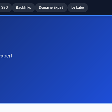
u SEO
Backlinks
Domaine Expiré
Le Labo
expert