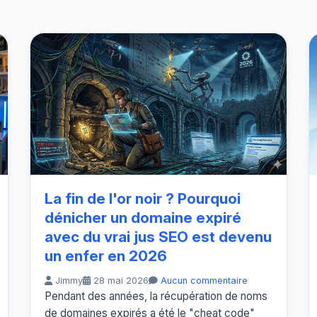
La fin de l'or noir ? Pourquoi
dénicher un domaine expiré
avec du vrai jus SEO est devenu
un enfer en 2026
Jimmy
28 mai 2026
Aucun commentaire
Pendant des années, la récupération de noms
de domaines expirés a été le "cheat code"