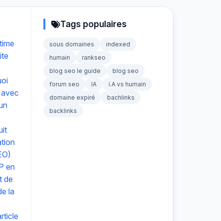
Tags populaires
time
sous domaines
indexed
ite
humain
rankseo
blog seo le guide
blog seo
uoi
forum seo
IA
i.A vs humain
 avec
domaine expiré
bachlinks
 un
backlinks
it
ation
EO)
P en
t de
e la
ticle